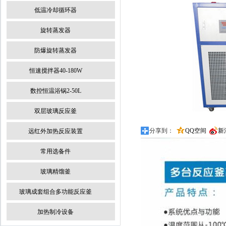
低温冷却循环器
旋转蒸发器
防爆旋转蒸发器
恒速搅拌器40-180W
数控恒温浴锅2-50L
双层玻璃反应釜
分享到：
QQ空间
新
远红外加热反应装置
常用选备件
玻璃精馏釜
玻璃成套组合多功能反应釜
加热制冷设备