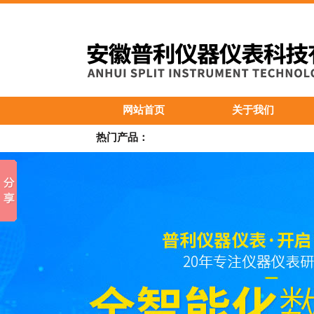
网站首页
关于我们
热门产品：