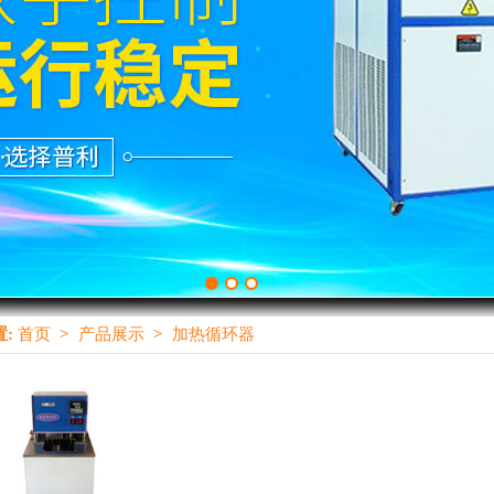
:
首页
>
产品展示
>
加热循环器