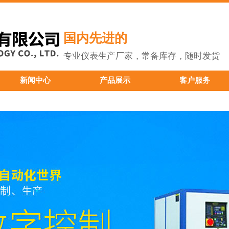
国内先进的
专业仪表生产厂家，常备库存，随时发货
新闻中心
产品展示
客户服务