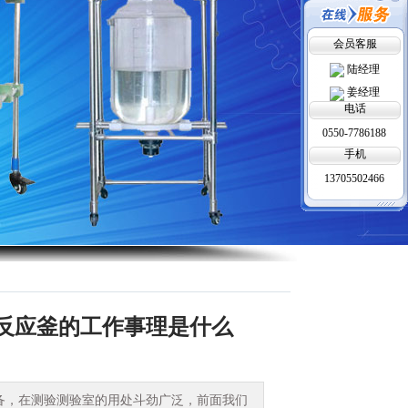
会员客服
陆经理
姜经理
电话
0550-7786188
手机
13705502466
璃反应釜的工作事理是什么
，在测验测验室的用处斗劲广泛，前面我们