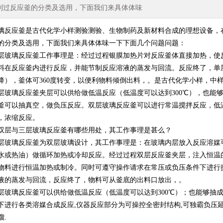
到过反应釜的分类及选用，下面我们来具体体味
应釜是古代化学小样测验测验、生物制药及新材料合成的理想设备，在
的分类及选用，下面我们来具体体味一下下面几个问题问题：
璃反应釜工作事理是：经过过程银膜加热片对反应釜体直接加热，使反
料在反应釜内进行反应，并能节制反应溶液的蒸发与回流。反应终了，单
降），釜体可360度转变，以便利物料倾倒出料，。是古代化学小样，中
璃反应釜夹层可以供给做低温反应（低温度可以达到300℃），也能够
釜可以抽真空，做负压反应。双层玻璃反应釜可以进行常温搅拌反应，低
，浓缩反应。
与三层玻璃反应釜有哪些用处，其工作事理是甚么？
璃反应釜为双层玻璃设计，其工作事理是：在玻璃内层放入反应溶媒可
水或热油）做循环加热或冷却反应。经过过程双层反应釜夹层，注入恒温
物料进行恒温加热或制冷。同时可遵守操作请求在常压或负压条件下进行
液的蒸发与回流，反应终了，物料可从釜底的出料口放出，。
璃反应釜可以供给做低温反应（低温度可以达到300℃）；也能够抽成
下进行各类溶媒合成反应,仪器反应部分为可操控全密封结构,可独霸负压
馏.