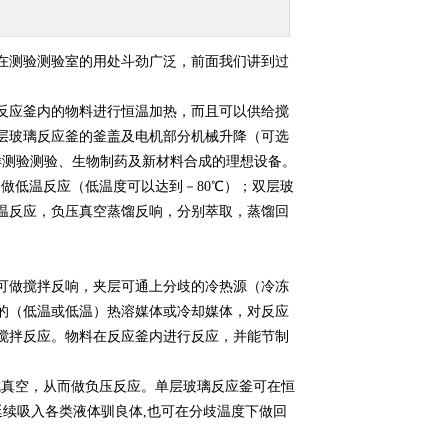
测验测验室的用处斗劲广泛，前面我们讲到过
应釜内的物料进行恒温加热，而且可以供给搅
层玻璃反应釜的釜盖及电机部分机械升降（可选
样测验测验、生物制药及新材料合成的理想设备。
做低温反应（低温度可以达到－80℃）；双层玻
温反应，负压真空蒸馏反响，分别萃取，蒸馏回
做搅拌反响，夹层可通上分歧的冷热源（冷冻
的（低温或低温）热溶媒体或冷却媒体，对反应
搅拌反应。物料在反应釜内进行反应，并能节制
真空，从而做负压反应。单层玻璃反应釜可在恒
延续吸入各类液体驯良体,也可在分歧温度下做回