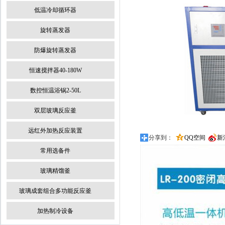
低温冷却循环器
旋转蒸发器
防爆旋转蒸发器
恒速搅拌器40-180W
数控恒温浴锅2-50L
双层玻璃反应釜
远红外加热反应装置
分享到：
QQ空间
新
常用选备件
玻璃精馏釜
玻璃成套组合多功能反应釜
加热制冷设备