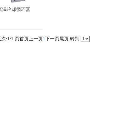
低温冷却循环器
次:1/1 页
首页
上一页
1
下一页
尾页
转到