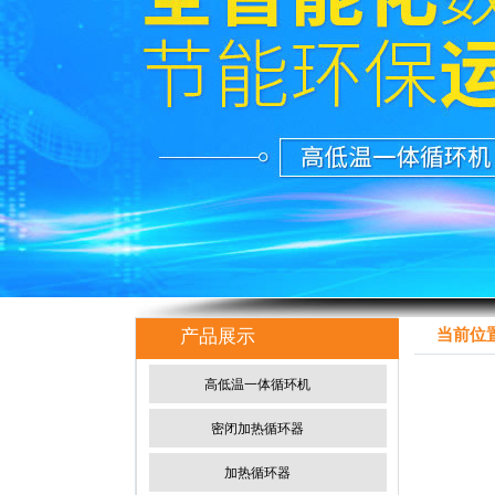
产品展示
当前位置
高低温一体循环机
密闭加热循环器
加热循环器