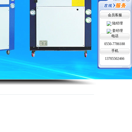
会员客服
陆经理
姜经理
电话
0550-7786188
手机
13705502466