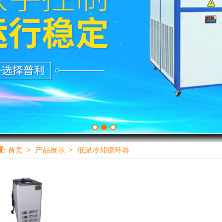
:
首页
>
产品展示
>
低温冷却循环器