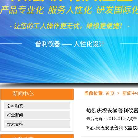
新闻中心
当前位置:
首页
>
新闻中
公司动态
热烈庆祝安徽普利仪
行业新闻
2016-01-22
最后更新：
点击
技术支持
热烈庆祝安徽普利仪器仪