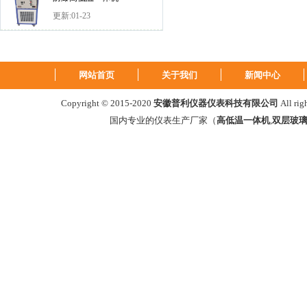
更新:01-23
网站首页
关于我们
新闻中心
Copyright © 2015-2020
安徽普利仪器仪表科技有限公司
All ri
国内专业的仪表生产厂家（
高低温一体机
,
双层玻