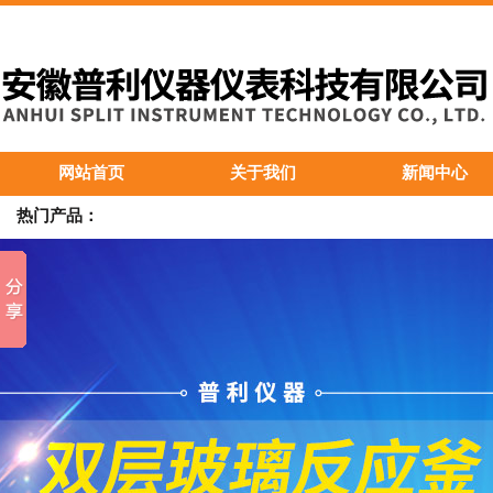
网站首页
关于我们
新闻中心
热门产品：